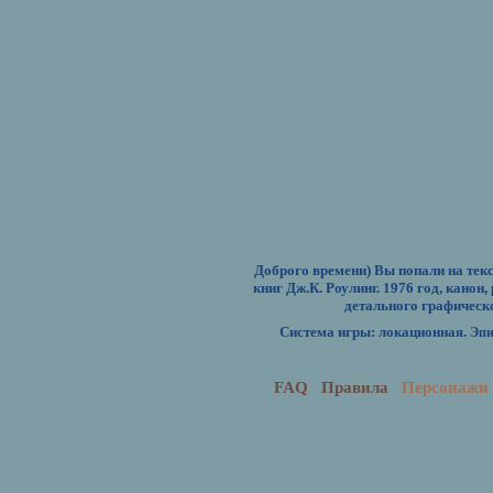
Доброго времени) Вы попали на тек
книг Дж.К. Роулинг. 1976 год, канон, 
детального графическо
Система игры: локационная.
Эпи
FAQ
Правила
Персонажи