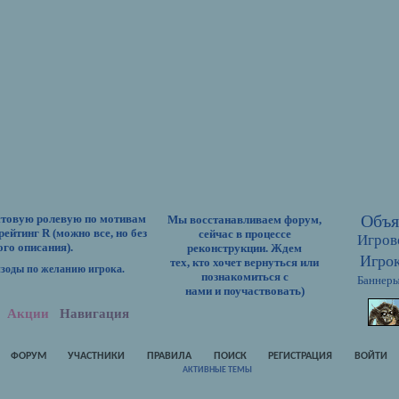
Объя
стовую ролевую по мотивам
Мы восстанавливаем форум,
рейтинг R (можно все, но без
сейчас в процессе
Игров
го описания).
реконструкции. Ждем
Игрок
тех, кто хочет вернуться или
зоды по желанию игрока.
познакомиться с
Баннеры
нами и поучаствовать)
Акции
Навигация
ФОРУМ
УЧАСТНИКИ
ПРАВИЛА
ПОИСК
РЕГИСТРАЦИЯ
ВОЙТИ
АКТИВНЫЕ ТЕМЫ